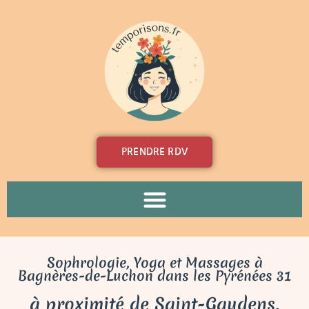
Aller
au
contenu
PRENDRE RDV
Sophrologie, Yoga et Massages à
Bagnères-de-Luchon dans les Pyrénées 31
à proximité de Saint-Gaudens,