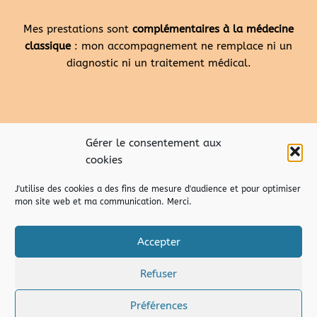
Mes prestations sont
complémentaires à la médecine
classique
: mon accompagnement ne remplace ni un
diagnostic ni un traitement médical.
Gérer le consentement aux
cookies
J'utilise des cookies a des fins de mesure d'audience et pour optimiser
mon site web et ma communication. Merci.
Accepter
Refuser
droits d’auteur – copyright © 2026 Marion Pusco de
temporisons.fr
|
Mentions Légales
|
C.G.V.
Préférences