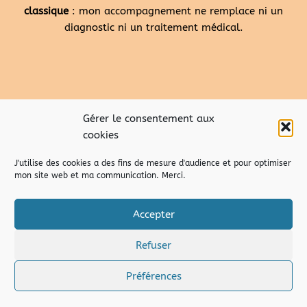
classique
: mon accompagnement ne remplace ni un
diagnostic ni un traitement médical.
Gérer le consentement aux
cookies
J'utilise des cookies a des fins de mesure d'audience et pour optimiser
mon site web et ma communication. Merci.
Accepter
Refuser
droits d’auteur – copyright © 2026 Marion Pusco de
temporisons.fr
|
Mentions Légales
|
C.G.V.
Préférences