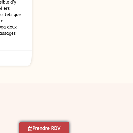
ible d’y
liers
s tels que
la
yoga doux
massages
Prendre RDV