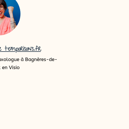
 temporisons.fr
axologue à Bagnères-de-
 en Visio