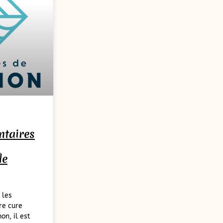
taires
de
 les
re cure
on, il est