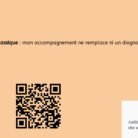
lassique
: mon accompagnement ne remplace ni un diagnost
J'uti
site 