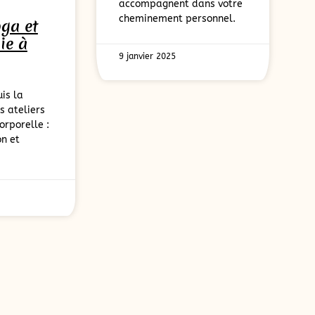
accompagnent dans votre
cheminement personnel.
oga et
ie à
9 janvier 2025
is la
s ateliers
orporelle :
n et