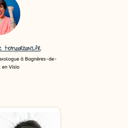
 temporisons.fr
axologue à Bagnères-de-
 en Visio