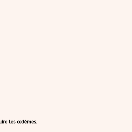
uire les œdèmes
.