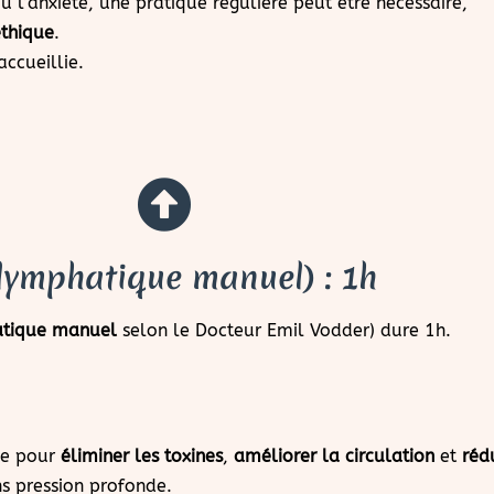
 ou l’anxiété, une pratique régulière peut être nécessaire,
thique
.
ccueillie.
lymphatique manuel) : 1h
atique manuel
selon le Docteur Emil Vodder) dure 1h.
ue pour
éliminer les toxines
,
améliorer la circulation
et
réd
s pression profonde.