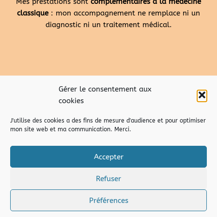
Mes prestations sont
complémentaires à la médecine
classique
: mon accompagnement ne remplace ni un
diagnostic ni un traitement médical.
Gérer le consentement aux
cookies
J'utilise des cookies a des fins de mesure d'audience et pour optimiser
mon site web et ma communication. Merci.
Accepter
Refuser
droits d’auteur – copyright © 2026 Marion Pusco de
temporisons.fr
|
Mentions Légales
|
C.G.V.
Préférences