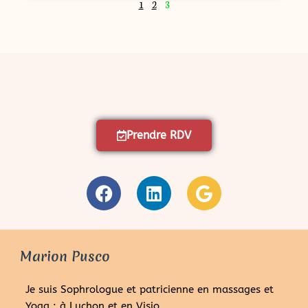
1
2
3
Prendre RDV
Marion Pusco
Je suis Sophrologue et patricienne en massages et
Yoga ; à Luchon et en Visio.