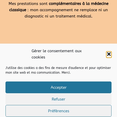
Mes prestations sont
complémentaires à la médecine
classique
: mon accompagnement ne remplace ni un
diagnostic ni un traitement médical.
Gérer le consentement aux
cookies
J'utilise des cookies a des fins de mesure d'audience et pour optimiser
mon site web et ma communication. Merci.
Accepter
Refuser
droits d’auteur – copyright © 2026 Marion Pusco de
temporisons.fr
|
Mentions Légales
|
C.G.V.
Préférences