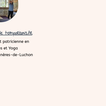
e temporisons.fr
 patricienne en
s et Yoga
agnères-de-Luchon