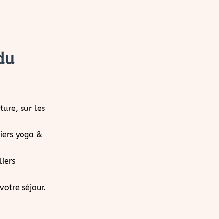
du
ure, sur les
iers yoga &
liers
votre séjour.