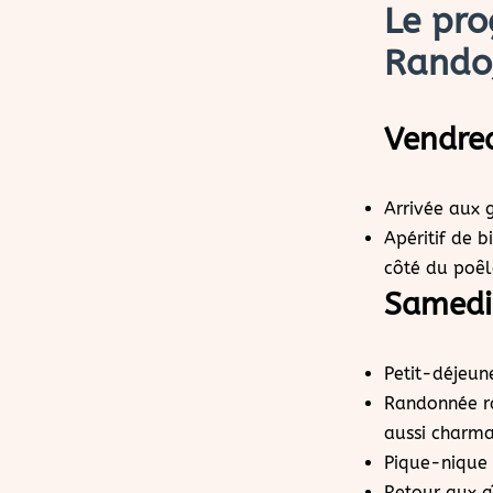
Le pr
Rando,
Vendre
Arrivée aux g
Apéritif de 
côté du poêl
Samedi
Petit-déjeun
Randonnée ra
aussi charma
Pique-nique
Retour aux g