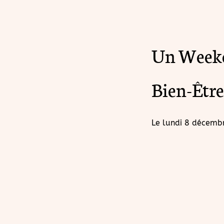
Un Weeke
Bien-Être
Le
lundi 8 décemb