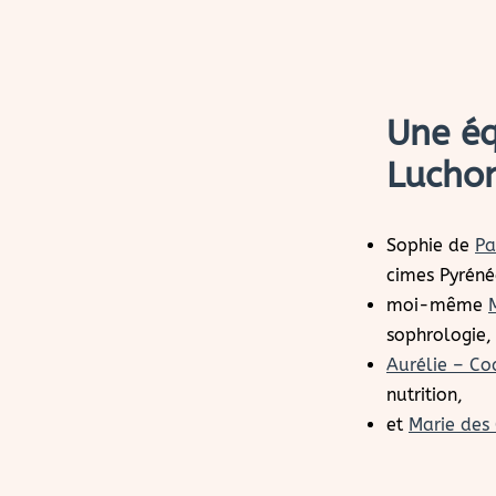
Une éq
Lucho
Sophie de
Pa
cimes Pyréné
moi-même
sophrologie,
Aurélie – Co
nutrition,
et
Marie des 