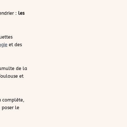
endrier :
les
uettes
ogie
et des
tumulte de la
Toulouse et
n complète,
 poser le