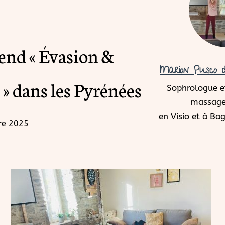
nd « Évasion &
Marion Pusco d
 » dans les Pyrénées
Sophrologue et
massage
en Visio et à B
re 2025