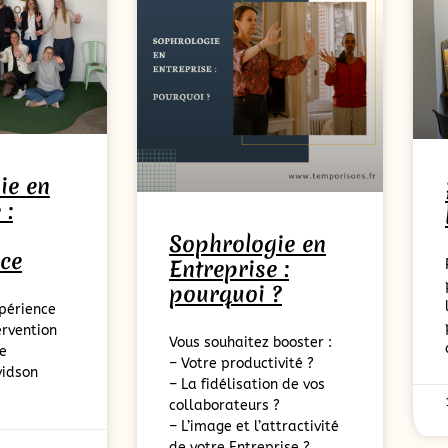
ie en
 :
Sophrologie en
nce
Entreprise :
pourquoi ?
périence
ervention
Vous souhaitez booster :
se
– Votre productivité ?
vidson
– La fidélisation de vos
collaborateurs ?
– L’image et l’attractivité
de votre Entreprise ?