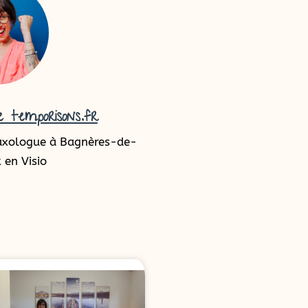
 temporisons.fr
axologue à Bagnères-de-
 en Visio