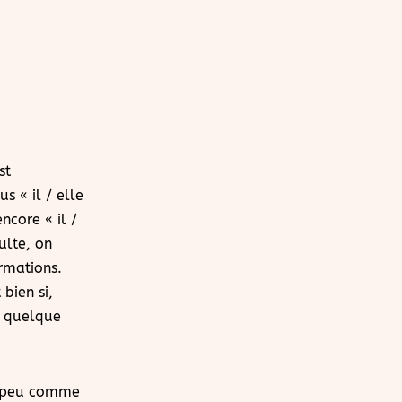
st
s « il / elle
ncore « il /
ulte, on
rmations.
 bien si,
s quelque
peu comme