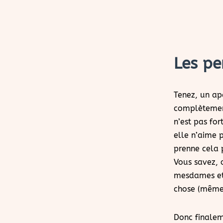
Les pe
Tenez, un ap
complètement
n’est pas for
elle n’aime p
prenne cela 
Vous savez, o
mesdames et 
chose (même 
Donc finaleme