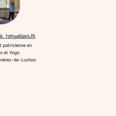
e temporisons.fr
 patricienne en
s et Yoga
agnères-de-Luchon