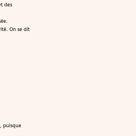
et des
sée.
té. On se dit
e
, puisque