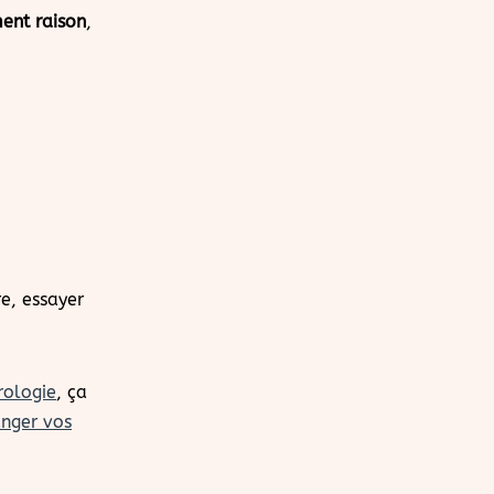
ment raison
,
e, essayer
rologie
, ça
nger vos