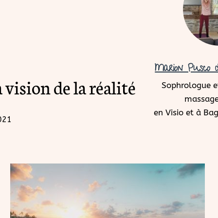
Marion Pusco d
vision de la réalité
Sophrologue et
massage
en Visio et à B
2021