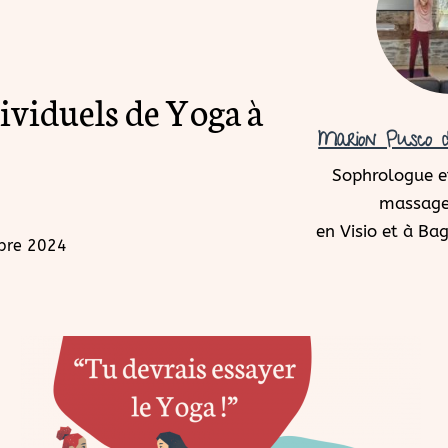
ividuels de Yoga à
Marion Pusco d
Sophrologue et
massage
en Visio et à B
obre 2024