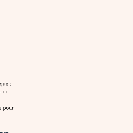
que :
s ++
e pour