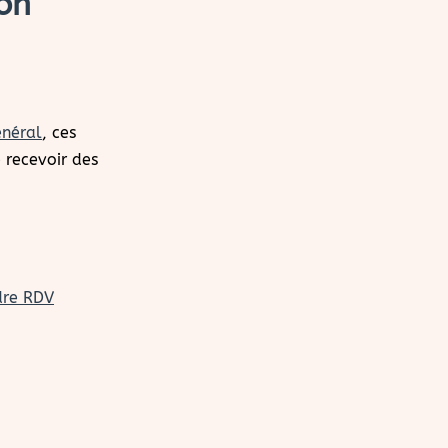
on
,
énéral
, ces
 recevoir des
dre RDV