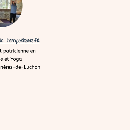
e temporisons.fr
 patricienne en
s et Yoga
agnères-de-Luchon