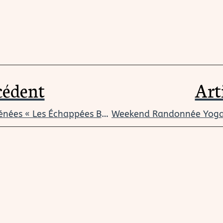
cédent
Art
Un gîte dans les Pyrénées « Les Échappées Belles »