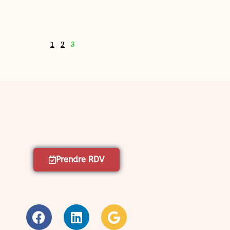
1
2
3
Prendre RDV