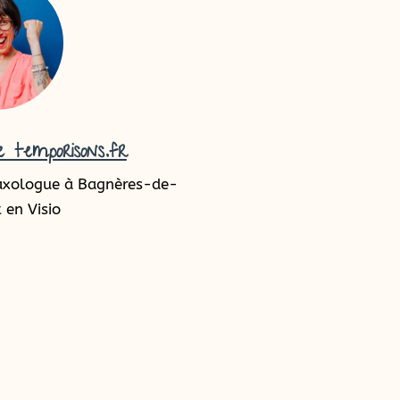
 temporisons.fr
axologue à Bagnères-de-
 en Visio