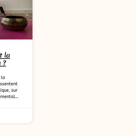
t la
 ?
 la
essentent
ique, sur
e mental…