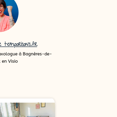
 temporisons.fr
axologue à Bagnères-de-
 en Visio