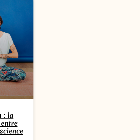
 : la
 entre
science