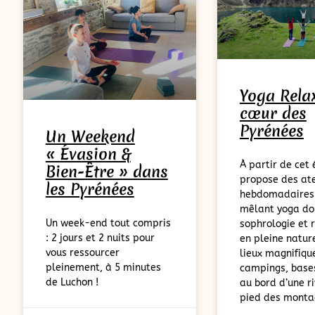
Yoga Rela
cœur des
Pyrénées
Un Weekend
« Évasion &
À partir de cet 
Bien-Être » dans
propose des ate
les Pyrénées
hebdomadaires
mêlant yoga do
Un week-end tout compris
sophrologie et 
: 2 jours et 2 nuits pour
en pleine natur
vous ressourcer
lieux magnifique
pleinement, à 5 minutes
campings, bases
de Luchon !
au bord d’une ri
pied des mont