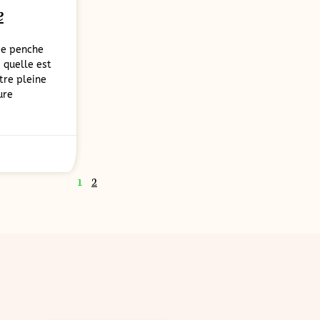
e
me penche
: quelle est
tre pleine
ure
1
2