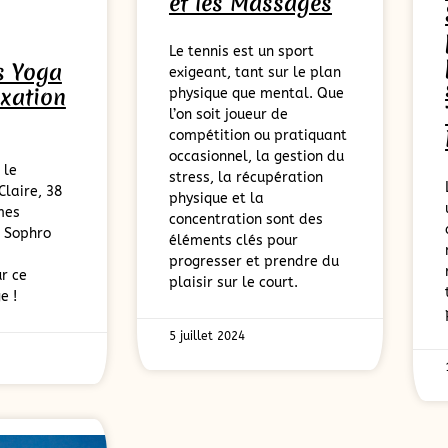
et les Massages
Le tennis est un sport
s Yoga
exigeant, tant sur le plan
axation
physique que mental. Que
l’on soit joueur de
compétition ou pratiquant
occasionnel, la gestion du
 le
stress, la récupération
laire, 38
physique et la
mes
concentration sont des
t Sophro
éléments clés pour
progresser et prendre du
ur ce
plaisir sur le court.
e !
5 juillet 2024