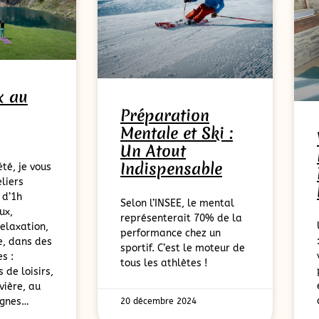
x au
Préparation
Mentale et Ski :
Un Atout
Indispensable
été, je vous
liers
 d’1h
Selon l’INSEE, le mental
ux,
représenterait 70% de la
relaxation,
performance chez un
e, dans des
sportif. C’est le moteur de
s :
tous les athlètes !
 de loisirs,
vière, au
agnes…
20 décembre 2024